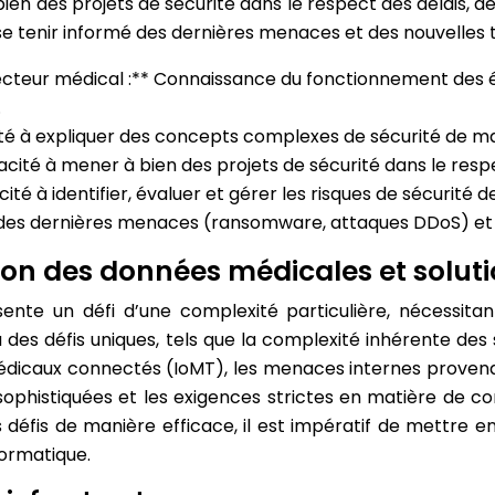
 des projets de sécurité dans le respect des délais, des b
e tenir informé des dernières menaces et des nouvelles t
cteur médical :** Connaissance du fonctionnement des 
.
 à expliquer des concepts complexes de sécurité de mani
acité à mener à bien des projets de sécurité dans le resp
ité à identifier, évaluer et gérer les risques de sécurité 
é des dernières menaces (ransomware, attaques DDoS) et 
tion des données médicales et solut
ente un défi d’une complexité particulière, nécessita
des défis uniques, tels que la complexité inhérente des
s médicaux connectés (IoMT), les menaces internes proven
 sophistiquées et les exigences strictes en matière de
défis de manière efficace, il est impératif de mettre e
formatique.