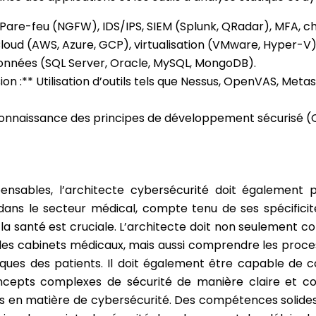
* Pare-feu (NGFW), IDS/IPS, SIEM (Splunk, QRadar), MFA, c
Cloud (AWS, Azure, GCP), virtualisation (VMware, Hyper-V
 données (SQL Server, Oracle, MySQL, MongoDB).
ion :** Utilisation d’outils tels que Nessus, OpenVAS, Metasp
Connaissance des principes de développement sécurisé (O
ensables, l’architecte cybersécurité doit égaleme
r dans le secteur médical, compte tenu de ses spécific
la santé est cruciale. L’architecte doit non seulement 
et les cabinets médicaux, mais aussi comprendre les proces
fiques des patients. Il doit également être capable de
concepts complexes de sécurité de manière claire et c
ques en matière de cybersécurité. Des compétences solides