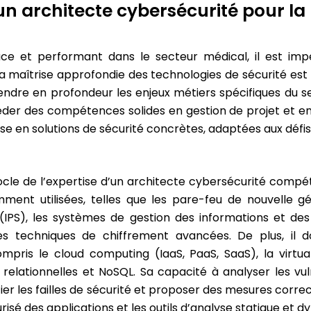
n architecte cybersécurité pour la
cace et performant dans le secteur médical, il est i
aîtrise approfondie des technologies de sécurité est bi
rendre en profondeur les enjeux métiers spécifiques du
der des compétences solides en gestion de projet et en
se en solutions de sécurité concrètes, adaptées aux défis
le de l’expertise d’un architecte cybersécurité compét
mment utilisées, telles que les pare-feu de nouvelle 
n (IPS), les systèmes de gestion des informations et de
 les techniques de chiffrement avancées. De plus, il 
mpris le cloud computing (IaaS, PaaS, SaaS), la virtua
relationnelles et NoSQL. Sa capacité à analyser les vuln
tifier les failles de sécurité et proposer des mesures corr
isé des applications et les outils d’analyse statique et 