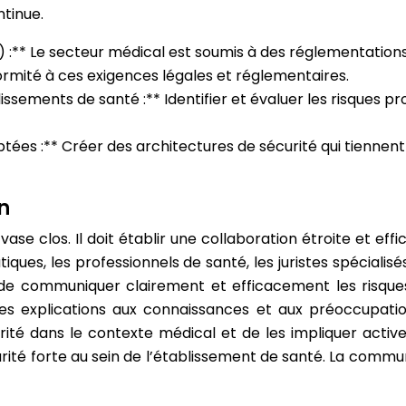
ntinue.
:** Le secteur médical est soumis à des réglementations
formité à ces exigences légales et réglementaires.
issements de santé :** Identifier et évaluer les risques p
ptées :** Créer des architectures de sécurité qui tienne
n
vase clos. Il doit établir une collaboration étroite et ef
ques, les professionnels de santé, les juristes spécialisé
le de communiquer clairement et efficacement les risques
es explications aux connaissances et aux préoccupation
urité dans le contexte médical et de les impliquer ac
urité forte au sein de l’établissement de santé. La communi