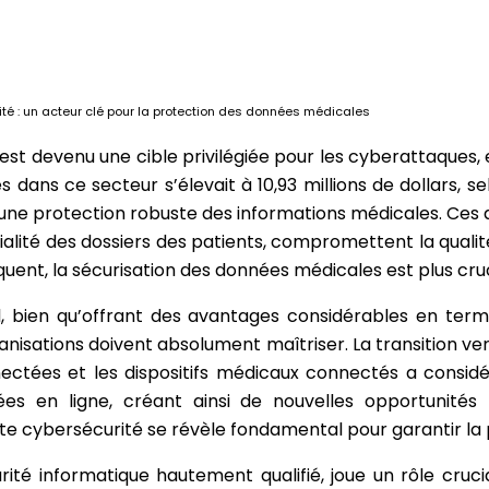
ité : un acteur clé pour la protection des données médicales
 est devenu une cible privilégiée pour les cyberattaque
 dans ce secteur s’élevait à 10,93 millions de dollars, s
’une protection robuste des informations médicales. Ces 
ntialité des dossiers des patients, compromettent la qual
ent, la sécurisation des données médicales est plus cruc
al, bien qu’offrant des avantages considérables en terme
rganisations doivent absolument maîtriser. La transition ve
nectées et les dispositifs médicaux connectés a cons
es en ligne, créant ainsi de nouvelles opportunités 
cte cybersécurité se révèle fondamental pour garantir la
rité informatique hautement qualifié, joue un rôle cruc