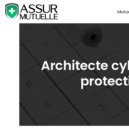
Mutue
Architecte cy
protec