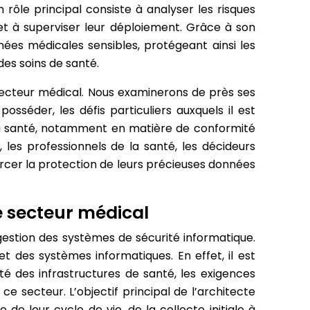
 rôle principal consiste à analyser les risques
s et à superviser leur déploiement. Grâce à son
onnées médicales sensibles, protégeant ainsi les
es soins de santé.
e secteur médical. Nous examinerons de près ses
osséder, les défis particuliers auxquels il est
 la santé, notamment en matière de conformité
les professionnels de la santé, les décideurs
rcer la protection de leurs précieuses données
le secteur médical
 gestion des systèmes de sécurité informatique.
t des systèmes informatiques. En effet, il est
é des infrastructures de santé, les exigences
e secteur. L’objectif principal de l’architecte
e leur cycle de vie, de la collecte initiale à