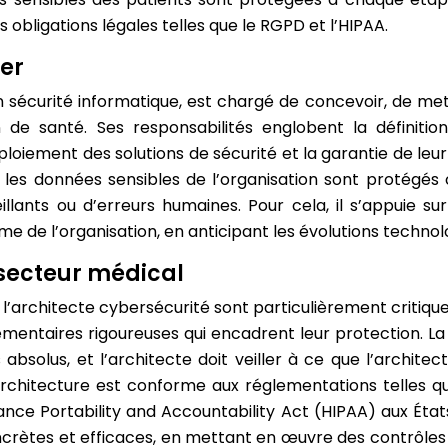
 obligations légales telles que le RGPD et l’HIPAA.
ier
n sécurité informatique, est chargé de concevoir, de me
n de santé. Ses responsabilités englobent la définition
loiement des solutions de sécurité et la garantie de leur 
 les données sensibles de l’organisation sont protégés 
eillants ou d’erreurs humaines. Pour cela, il s’appuie s
rme de l’organisation, en anticipant les évolutions techno
 secteur médical
e l’architecte cybersécurité sont particulièrement critiq
taires rigoureuses qui encadrent leur protection. La conf
 absolus, et l’architecte doit veiller à ce que l’archit
’architecture est conforme aux réglementations telles q
ce Portability and Accountability Act (HIPAA) aux États-
rètes et efficaces, en mettant en œuvre des contrôles 