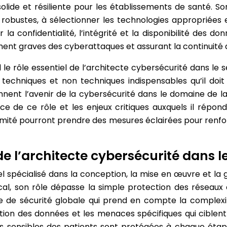
ide et résiliente pour les établissements de santé. Son
té robustes, à sélectionner les technologies appropriée
 la confidentialité, l’intégrité et la disponibilité des d
ent graves des cyberattaques et assurant la continuité d
il le rôle essentiel de l’architecte cybersécurité dans l
echniques et non techniques indispensables qu’il doit p
onnent l’avenir de la cybersécurité dans le domaine de
de ce rôle et les enjeux critiques auxquels il répond, 
rmité pourront prendre des mesures éclairées pour renfo
 de l’architecte cybersécurité dans 
l spécialisé dans la conception, la mise en œuvre et la
al, son rôle dépasse la simple protection des réseaux e
e de sécurité globale qui prend en compte la complexit
on des données et les menaces spécifiques qui ciblent c
 sensibles des patients sont protégées à chaque étape d