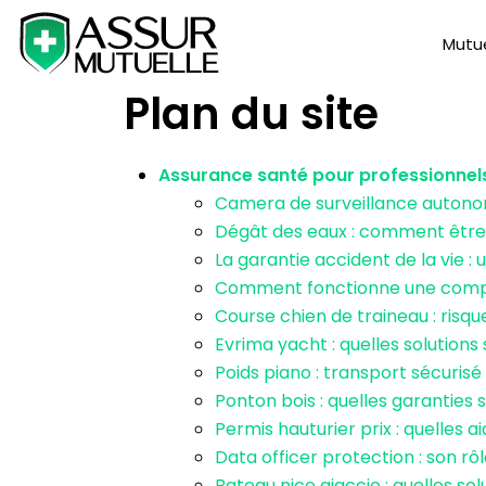
Mutue
Plan du site
Assurance santé pour professionnel
Camera de surveillance autonom
Dégât des eaux : comment être b
La garantie accident de la vie 
Comment fonctionne une compag
Course chien de traineau : risq
Evrima yacht : quelles solutions
Poids piano : transport sécuris
Ponton bois : quelles garanties 
Permis hauturier prix : quelles 
Data officer protection : son r
Bateau nice ajaccio : quelles so