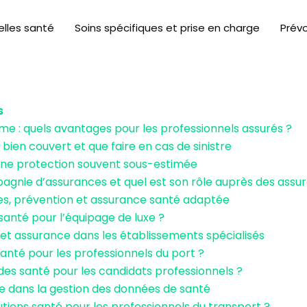
lles santé
Soins spécifiques et prise en charge
Prév
s
e : quels avantages pour les professionnels assurés ?
ien couvert et que faire en cas de sinistre
: une protection souvent sous-estimée
nie d’assurances et quel est son rôle auprès des assu
ues, prévention et assurance santé adaptée
 santé pour l’équipage de luxe ?
é et assurance dans les établissements spécialisés
santé pour les professionnels du port ?
aides santé pour les candidats professionnels ?
ôle dans la gestion des données de santé
lutions santé pour les professionnels du transport ?