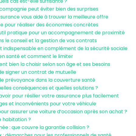
uels cas est-elle suffisante ?
 compagnie peut éviter bien des surprises
ance vous aide à trouver la meilleure offre
ce pour réaliser des économies concrètes
outil pratique pour un accompagnement de proximité
 le conseil et la gestion de vos contrats
est indispensable en complément de la sécurité sociale
n santé et comment le limiter
 bien la choisir selon son âge et ses besoins
de signer un contrat de mutuelle
ns de prévoyance dans la couverture santé
quelles conséquences et quelles solutions ?
avoir pour résilier votre assurance plus facilement
ges et inconvénients pour votre véhicule
ur assurer une voiture d’occasion après son achat ?
 habitation ?
 : que couvre la garantie collision ?
 : démarches pour les professionnels de santé