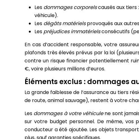
Les
dommages corporels
causés aux tiers 
véhicule).
Les
dégâts matériels
provoqués aux autres v
Les
préjudices immatériels
consécutifs (pe
En cas d’accident responsable, votre assureur
plafonds très élevés prévus par la loi (plusie
contre un risque financier potentiellement r
€, voire plusieurs millions d’euros.
Éléments exclus : dommages au 
La grande faiblesse de l’assurance au tiers rés
de route, animal sauvage), restent à votre char
Les
dommages à votre véhicule
ne sont jamais
sur votre budget personnel. De même, vos p
conducteur a été ajoutée. Les objets transpor
plus, sauf garanties spécifiques.