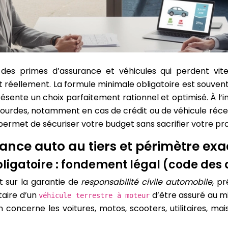
 des primes d’assurance et véhicules qui perdent vite
it réellement. La formule minimale obligatoire est souve
présente un choix parfaitement rationnel et optimisé. À l’
s lourdes, notamment en cas de crédit ou de véhicule ré
nt permet de sécuriser votre budget sans sacrifier votre pr
urance auto au tiers et périmètre ex
bligatoire : fondement légal (code des a
t sur la garantie de
responsabilité civile automobile
, p
taire d’un
d’être assuré au 
véhicule terrestre à moteur
n concerne les voitures, motos, scooters, utilitaires, ma