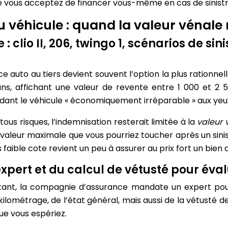
que vous acceptez de financer vous-même en cas de sinistr
du véhicule : quand la valeur vénale
 : clio II, 206, twingo 1, scénarios de 
ce auto au tiers devient souvent l’option la plus rationn
ns, affichant une valeur de revente entre 1 000 et 2 
ndant le véhicule « économiquement irréparable » aux yeux
us risques, l’indemnisation resterait limitée à la
valeur 
valeur maximale que vous pourriez toucher après un sinist
faible cote revient un peu à assurer au prix fort un bien 
’expert et du calcul de vétusté pour éval
portant, la compagnie d’assurance mandate un expert po
lométrage, de l’état général, mais aussi de la vétusté des
ue vous espériez.