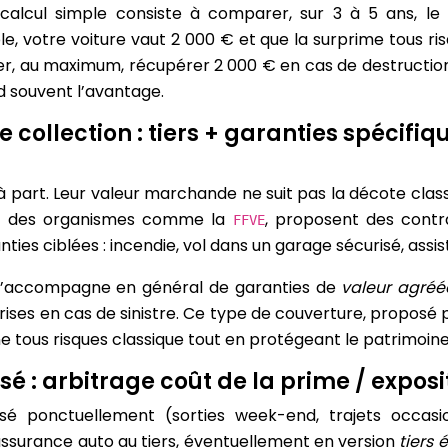
 calcul simple consiste à comparer, sur 3 à 5 ans, le
, votre voiture vaut 2 000 € et que la surprime tous ri
r, au maximum, récupérer 2 000 € en cas de destruction
nd souvent l’avantage.
 collection : tiers + garanties spécifiq
s à part. Leur valeur marchande ne suit pas la décote c
ec des organismes comme la
, proposent des contra
FFVE
ties ciblées : incendie, vol dans un garage sécurisé, assi
s s’accompagne en général de garanties de
valeur agréé
rprises en cas de sinistre. Ce type de couverture, proposé
 tous risques classique tout en protégeant le patrimoin
sé : arbitrage coût de la prime / exposi
sé ponctuellement (sorties week-end, trajets occasion
ssurance auto au tiers, éventuellement en version
tiers 