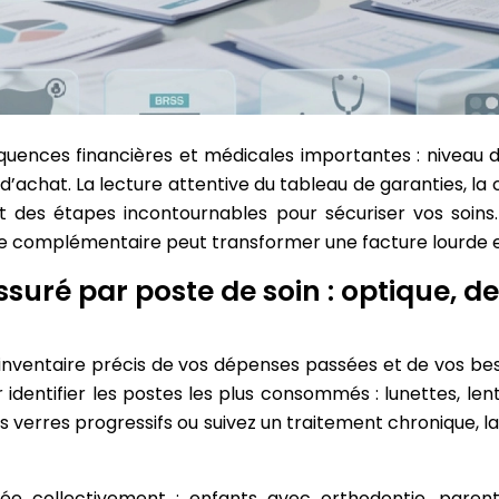
quences financières et médicales importantes : niveau 
oir d’achat. La lecture attentive du tableau de garanties
ont des étapes incontournables pour sécuriser vos soins
nne complémentaire peut transformer une facture lourde 
suré par poste de soin : optique, den
 inventaire précis de vos dépenses passées et de vos beso
entifier les postes les plus consommés : lunettes, lentil
es verres progressifs ou suivez un traitement chronique, l
sée collectivement : enfants avec orthodontie, parents