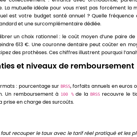
a mutuelle idéale pour vous n’est pas forcément la moi
Quel est votre budget santé annuel ? Quelle fréquence 
standard et une surcomplémentaire dédiée.
librer un choix rationnel : le coût moyen d’une paire d
teindre 613 €. Une couronne dentaire peut coûter en mo
cipez des prothèses. Ces chiffres illustrent pourquoi l’ana
ies et niveaux de remboursement (B
 formats : pourcentage sur
, forfaits annuels en euro
BRSS
ion. Un remboursement à
de la
recouvre le t
100 %
BRSS
a prise en charge des surcoûts.
l faut recouper le taux avec le tarif réel pratiqué et les